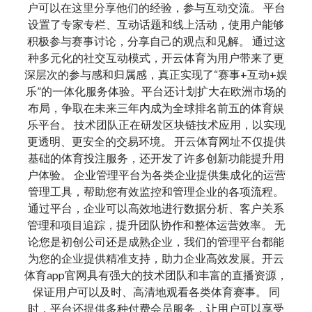
城
户可以在这里分享他们的经验，参与互动交流。 平台
網
设置了专家专栏、互动话题和线上活动，使用户能够
上
积极参与赛事讨论，分享自己的观点和见解。 通过这
最
种多元化的社交互动模式，开云体育为用户带来了更
專
深层次的参与感和归属感，真正实现了“赛事+互动+娱
業
乐”的一体化服务体验。平台还计划扩大在欧洲市场的
平
布局，争取在未来三年内成为全球排名前五的体育娱
台
乐平台。 技术团队正在研发区块链技术应用，以实现
更透明、更安全的交易环境。 开云体育网址不仅提供
基础的体育投注服务，还开发了许多创新功能提升用
户体验。 企业管理平台为各类企业提供集成化的运营
管理工具，帮助您有效监控和管理企业的各项流程。
通过平台，企业可以高效地进行数据分析、客户关系
管理和项目追踪，提升团队协作和整体运营效率。 无
论您是初创公司还是成熟企业，我们的管理平台都能
为您的企业提供精准支持，助力企业高效发展。开云
体育app官网具有强大的技术团队和丰富的直播资源，
保证用户可以及时、高清地观看各类体育赛事。 同
时，平台还提供多种付费会员服务，让用户可以享受