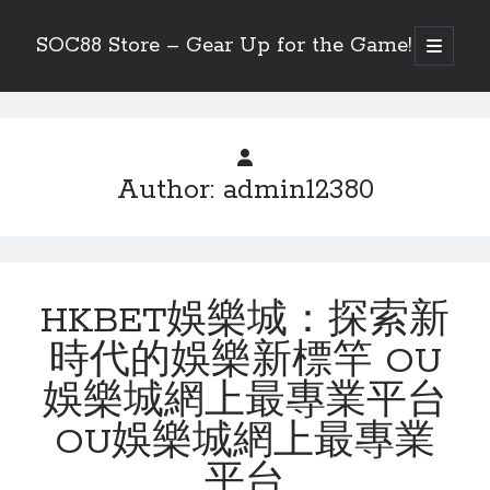
SOC88 Store – Gear Up for the Game!
open
primary
Sidebar
menu
Search
Search
Author:
admin12380
Recent Posts
Best Online Casinos for US Players 2025 Real Money CC
Top-Rated Online Casino Games
Top Legit Online Casinos: Safe Real Money Gaming Sites of 2025
HKBET娛樂城：探索新
Online Casinos for Real Money
Online Casinos Malaysia Most Trusted Online Casino Reviews: Which
時代的娛樂新標竿 OU
are the best in Malaysia & Singapore
娛樂城網上最專業平台
OU娛樂城網上最專業
Recent Comments
平台
No comments to show.