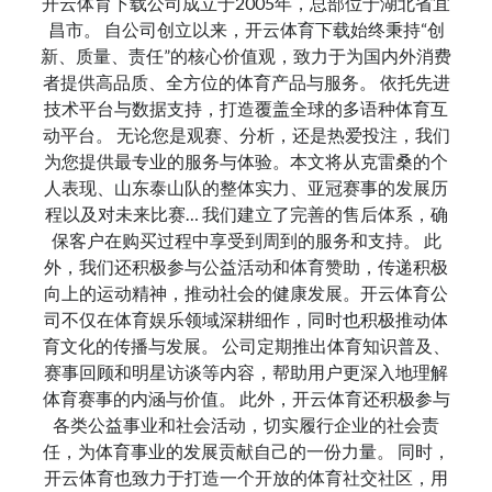
开云体育下载公司成立于2005年，总部位于湖北省宜
樂
昌市。 自公司创立以来，开云体育下载始终秉持“创
新
新、质量、责任”的核心价值观，致力于为国内外消费
標
者提供高品质、全方位的体育产品与服务。 依托先进
竿
技术平台与数据支持，打造覆盖全球的多语种体育互
OU
动平台。 无论您是观赛、分析，还是热爱投注，我们
娛
为您提供最专业的服务与体验。本文将从克雷桑的个
樂
人表现、山东泰山队的整体实力、亚冠赛事的发展历
城
程以及对未来比赛… 我们建立了完善的售后体系，确
網
保客户在购买过程中享受到周到的服务和支持。 此
上
外，我们还积极参与公益活动和体育赞助，传递积极
最
向上的运动精神，推动社会的健康发展。开云体育公
專
司不仅在体育娱乐领域深耕细作，同时也积极推动体
業
育文化的传播与发展。 公司定期推出体育知识普及、
平
赛事回顾和明星访谈等内容，帮助用户更深入地理解
台
体育赛事的内涵与价值。 此外，开云体育还积极参与
OU
各类公益事业和社会活动，切实履行企业的社会责
娛
任，为体育事业的发展贡献自己的一份力量。 同时，
樂
开云体育也致力于打造一个开放的体育社交社区，用