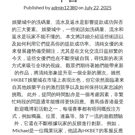
Published by
admin12380
on
July 22, 2025
娛樂城中的洗碼量、流水及返水是影響提款成功與否
的三大要素。 娛樂城中，一些術語如洗碼量、流水和
返水是玩家不能不懂的。 本文將詳細介紹這些術語以
及如何利用它們提高你的提款成功率。 清純女優的未
來發展趨勢備受關注，尤其是在文化交流日益頻繁的
今天，這些女優們也在不斷突破自我，尋找新的表演
方式來吸引全球的視線。 觀眾們期待著她們能帶來新
的作品，將清純形象提升至一個全新的層次。雖然
HKBET娛樂城在市場上表現出色，但它依然面臨著來
自其他娛樂平台的激烈競爭以及如何保持玩家忠誠的
挑戰。 此外，提問的時間點亦是一個考慮因素，非繁
忙時段的問題通常能獲得更快回應。 賽馬係香港最受
歡迎嘅博彩活動之一，每場賽事都有唔同嘅投注方
式，例如獨贏、位置、連贏等。除了一流的遊戲體驗
外，它還在不斷根據玩家的反饋進行創新。 例如，
Michael是一位職業玩家，他認為HKBET的客服反應