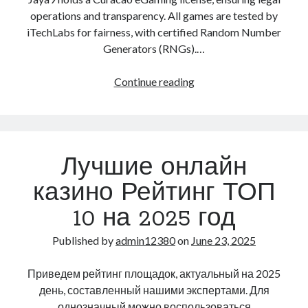
operations and transparency. All games are tested by
iTechLabs for fairness, with certified Random Number
Generators (RNGs).…
Jaya
Continue reading
9
Official
Casino
&
Лучшие онлайн
Betting
Platform
казино Рейтинг ТОП
in
10 на 2025 год
Bangladesh
জয়া9
Published by
admin12380
on
June 23, 2025
Приведем рейтинг площадок, актуальный на 2025
день, составленный нашими экспертами. Для
однозначный можно воспользоваться